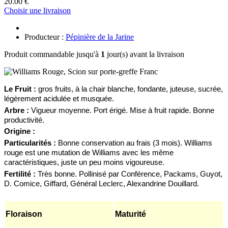
20.00 €
Choisir une livraison
Producteur :
Pépinière de la Jarine
Produit commandable jusqu'à
1
jour(s) avant la livraison
Le
F
ruit :
gros fruits, à la chair blanche, fondante, juteuse, sucrée,
légèrement acidulée et musquée.
Arbre :
Vigueur moyenne.
Port érigé. Mise à fruit rapide. Bonne
productivité.
Origine :
Particularités :
Bonne conservation au frais (3 mois). Williams
rouge est une mutation de Williams avec les même
caractéristiques, juste un peu moins vigoureuse.
Fertilité :
Très bonne.
Pollinisé par Conférence, Packams, Guyot,
D. Comice, Giffard, Général Leclerc, Alexandrine Douillard.
Floraison
Maturité