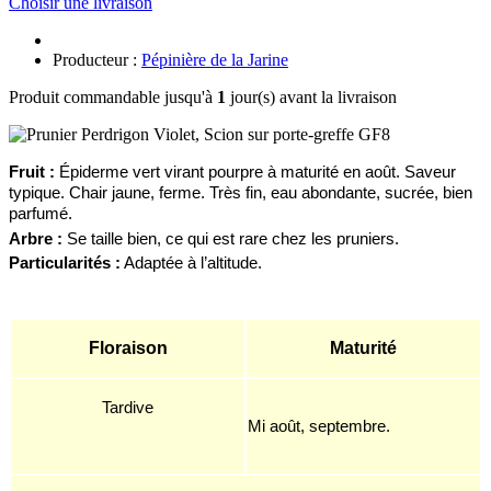
Choisir une livraison
Producteur :
Pépinière de la Jarine
Produit commandable jusqu'à
1
jour(s) avant la livraison
F
ruit :
Épiderme vert virant pourpre
à maturité en août. Saveur
typique. Chair jaune, ferme. Très fin, eau abondante, sucrée, bien
parfumé.
Arbre :
Se taille bien, ce qui est rare chez les pruniers.
Particularités :
A
dapté
e
à l’altitude.
Floraison
Maturité
Tardive
Mi août, septembre.