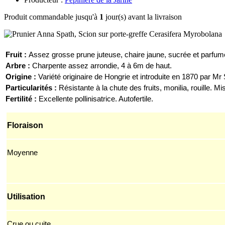
Produit commandable jusqu'à
1
jour(s) avant la livraison
F
ruit :
Assez grosse prune
juteuse,
chaire jaune,
sucrée et parfu
Arbre :
Charpente assez arrondie, 4 à 6m de haut.
Origine :
Variété originaire de Hongrie et introduite en 1870 par Mr 
Particularités :
R
ésistante à la
chute
des
fruits, monilia, rouille.
Mis
Fertilité :
Excellente pollinisatrice. Autofertile.
Floraison
Moyenne
Utilisation
Crue ou cuite