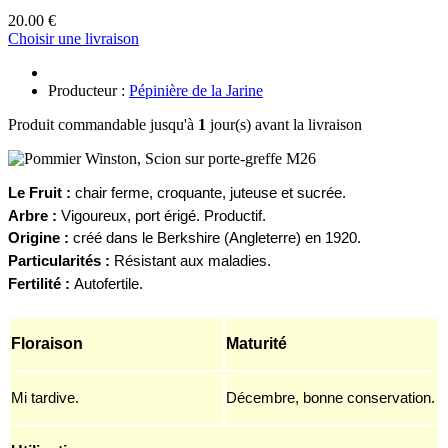
20.00 €
Choisir une livraison
Producteur :
Pépinière de la Jarine
Produit commandable jusqu'à
1
jour(s) avant la livraison
Le
F
ruit :
chair ferme, croquante, juteuse et sucrée.
Arbre :
Vigoureux, port érigé. Productif.
Origine :
créé dans le Berkshire (Angleterre) en 1920.
Particularités :
Résistant aux maladies.
Fertilité :
A
utofertile.
Floraison
Maturité
Mi tardive.
Décembre, bonne conservation.