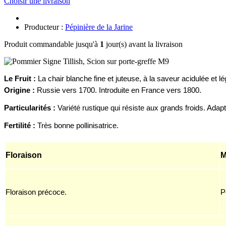
Choisir une livraison
Producteur :
Pépinière de la Jarine
Produit commandable jusqu'à
1
jour(s) avant la livraison
Le Fruit :
La chair blanche fine et
juteuse, à la saveur acidulée et 
Origine :
Russie vers 1700.
Introduite en France vers 1800.
Particularités :
V
ari
été rustique
qui
r
ésiste aux grands froids.
Adap
Fertilité :
Très bonne pollinisatrice.
Floraison
M
Floraison précoce.
P