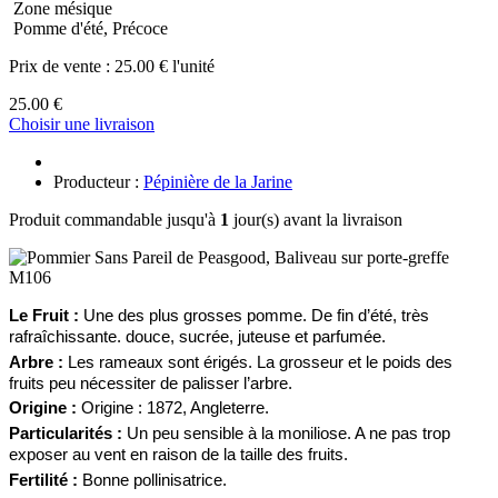
Zone mésique
Pomme d'été, Précoce
Prix de vente :
25.00 € l'unité
25.00 €
Choisir une livraison
Producteur :
Pépinière de la Jarine
Produit commandable jusqu'à
1
jour(s) avant la livraison
Le Fruit :
Une des plus grosses
p
omme.
D
e fin d’été, très
rafraîchissante. douce, sucrée, juteuse et parfumée.
Arbre :
Les rameaux
sont érigés. La grosseur et le poids des
fruits peu nécessiter de palisser l’arbre.
Origine :
Origine : 1872, Angleterre.
Particularités :
Un peu sensible
à la moniliose.
A ne pas trop
exposer au vent en raison de la taille des fruits.
Fertilité :
Bonne pollinisatrice.