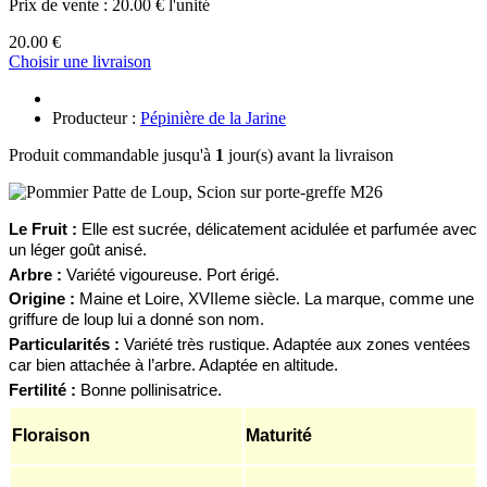
Prix de vente :
20.00 € l'unité
20.00 €
Choisir une livraison
Producteur :
Pépinière de la Jarine
Produit commandable jusqu'à
1
jour(s) avant la livraison
Le Fruit :
Elle est sucr
ée, délicatement acidulée et parfumée avec
un léger goût anisé.
Arbre :
Variété vigoureuse. Port érigé.
Origine :
Maine et Loire, XVIIeme siècle.
La marque, comme une
griffure de loup lui a donné son nom.
Particularités :
V
ari
été très rustique. Adapté
e
aux zones ventées
car bien attaché
e
à l’arbre.
Adaptée en altitude.
Fertilité :
Bonne pollinisatrice.
Floraison
Maturité