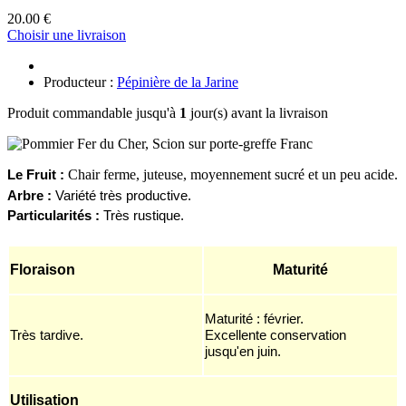
20.00 €
Choisir une livraison
Producteur :
Pépinière de la Jarine
Produit commandable jusqu'à
1
jour(s) avant la livraison
Chair ferme, juteuse, moyennement sucré et un peu acide.
Le
F
ruit :
Arbre :
Variété
très producti
ve.
Particularités :
Tr
ès rustique.
Floraison
Maturité
Maturité : février.
Très tardive.
Excellente conservation
jusqu'en juin.
Utilisation