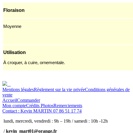
Floraison
Moyenne
Utilisation
À croquer, à cuire, ornementale.
Mentions légales
Règlement sur la vie privée
Conditions générales de
vente
Accueil
Commander
Mon compte
Crédits Photos
Remerciements
Contact : Kevin MARTIN 07 86 51 17 74
lundi, mercredi, vendredi : 9h – 19h / samedi : 10h -12h
/
kevin_mart01@orange.fr