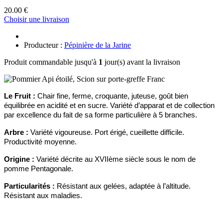
20.00 €
Choisir une livraison
Producteur :
Pépinière de la Jarine
Produit commandable jusqu'à
1
jour(s) avant la livraison
Le
F
ruit :
C
hair fine, ferme,
croquante, juteuse,
goût
bien
équilibré
e
en acidité et en sucre.
Variété d’apparat et de collection
par excellence
du fait de sa forme particulière
à 5 branches.
Arbre :
Variété vigoureuse.
P
ort érigé, cueillette difficile.
Productivité moyenne.
Origine :
Variété
décrite au
XVIIème siècle
sous le nom de
pomme Pentagonale.
Particularités
:
Résistant aux gelées,
adapté
e
à l’altitude.
Résistant aux maladies.