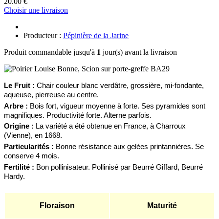
20.00 €
Choisir une livraison
Producteur :
Pépinière de la Jarine
Produit commandable jusqu'à
1
jour(s) avant la livraison
Le Fruit :
C
hair couleur blanc verdâtre, grossière, mi-fondante,
aqueuse, pierreuse au centre.
Arbre :
Bois fort, v
igueur moyenne
à forte.
Ses pyramides sont
magnifiques.
Productivité forte. Alterne parfois.
Origine :
La variété a été obtenue en France, à Charroux
(Vienne), en 1668.
Particularités :
Bonne résistance aux gelées printannières. Se
conserve 4 mois.
Fertilité :
Bon pollinisateur.
Pollinisé par Beurré Giffard, Beurré
Hardy.
Floraison
Maturité