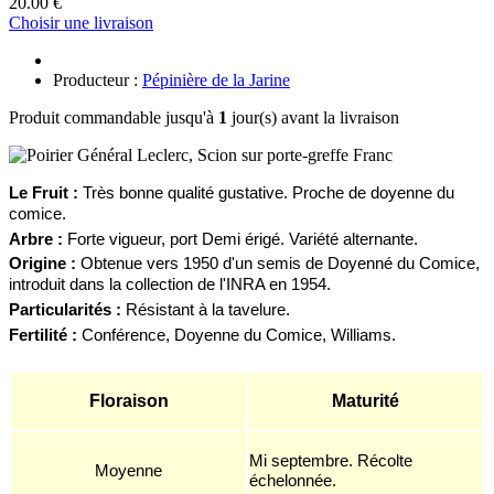
20.00 €
Choisir une livraison
Producteur :
Pépinière de la Jarine
Produit commandable jusqu'à
1
jour(s) avant la livraison
Le
F
ruit :
Très bonne qualité gustative. Proche de doyenne du
comice.
Arbre :
Forte vigueur, port Demi érigé. Variété alternante.
Origine :
Obtenue vers 1950 d'un semis de Doyenné du Comice,
introduit dans la collection de l'INRA en 1954.
Particularités :
Résistant à la tavelure.
Fertilité :
Conférence, D
oyenne du
Comice, Williams.
Floraison
Maturité
Mi septembre. Récolte
Moyenne
échelonnée.