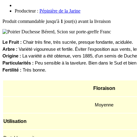
Producteur :
Pépinière de la Jarine
Produit commandable jusqu'à
1
jour(s) avant la livraison
Le
F
ruit :
Cha
ir
très f
ine,
très sucré
e
, presque fondante, acidulée.
Arbre :
Variété
vigoureu
se
et fertile. Éviter l’exposition aux vents, l
Origine :
La variété a été obtenue, vers 1885, d'un semis de Duche
Particularités :
Peu
sensible à la tavelure.
Bien dans le Sud et bien 
Fertilité :
Très bonne.
Floraison
Moyenne
Utilisation