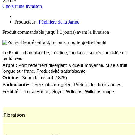
20.00 €
Choisir une livraison
Producteur :
Pépinière de la Jarine
Produit commandable jusqu'à
1
jour(s) avant la livraison
Le
F
ruit :
chair blanche, très fine, fondante, sucrée, acidulée et
parfumée.
Arbre :
Port nettement divergent, vigueur moyenne. Mise à fruit
longue sur franc. Productivité satisfaisante.
Origine :
Semi de hasard (1825)
Particularités :
Sensible aux gelée.
Préférer les lieux abrités.
Fertilité :
Louise Bonne, Guyot, Williams, Williams rouge.
Floraison