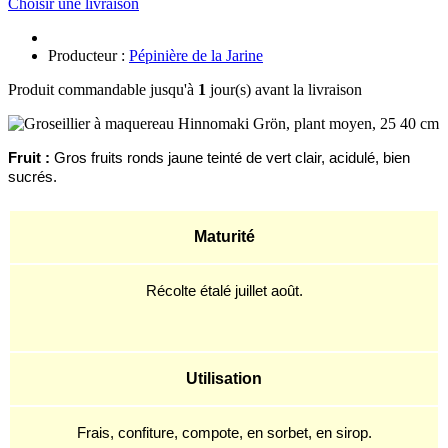
Choisir une livraison
Producteur :
Pépinière de la Jarine
Produit commandable jusqu'à
1
jour(s) avant la livraison
F
ruit :
Gros f
ruit
s
ronds
jaune teinté de
vert clair, acidulé,
bien
sucrés.
Maturité
Récolte étal
é
juillet août.
Utilisation
Frais, confiture, compote, en sorbet, en sirop.