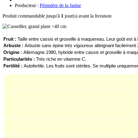
Producteur :
Pépinière de la Jarine
Produit commandable jusqu'à
1
jour(s) avant la livraison
F
ruit :
Ta
ille entre cassis et groseille à maquereau.
Leur goût est à 
Arb
uste
:
A
rbuste sans épine très vigoureux atteignant facilement 2
Origine :
Allemagne 1980,
hybride entre cassis et groseille à maq
Particularités :
T
rès riche en vitamine C.
Fertilité :
A
utofertile. Les fruits sont stériles. Se multiplie uniquem