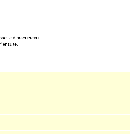
oseill
e à maquereau.
f ensuite.