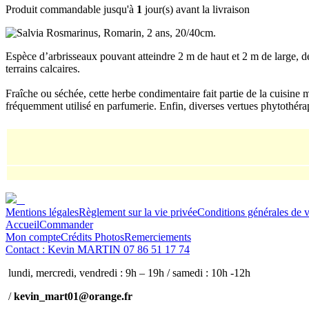
Produit commandable jusqu'à
1
jour(s) avant la livraison
Espèce d’arbrisseaux pouvant atteindre 2 m de haut et 2 m de large, de 
terrains calcaires.
Fraîche ou séchée, cette herbe condimentaire fait partie de la cuisine m
fréquemment utilisé en parfumerie. Enfin, diverses vertues phytothérap
Mentions légales
Règlement sur la vie privée
Conditions générales de 
Accueil
Commander
Mon compte
Crédits Photos
Remerciements
Contact : Kevin MARTIN 07 86 51 17 74
lundi, mercredi, vendredi : 9h – 19h / samedi : 10h -12h
/
kevin_mart01@orange.fr