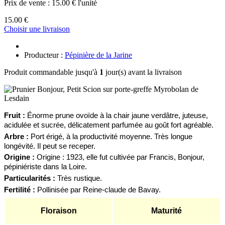
Prix de vente :
15.00 € l'unité
15.00 €
Choisir une livraison
Producteur :
Pépinière de la Jarine
Produit commandable jusqu'à
1
jour(s) avant la livraison
F
ruit :
Énorme prune
ovoïde à la
chair jaune verdâtre, juteuse,
acidulée et sucrée, délicatement parfumée au goût fort agréable.
Arbre :
Port é
rigé
, à la productivité
moyenne.
T
rès longue
longévité. I
l
peut se receper.
Origine :
Origine : 1923, elle fut cultivé
e
par Francis, Bonjour,
pépiniériste dans la Loire.
Particularités :
Très rustique.
Fertilité :
P
ollinisé
e
par
R
eine-claude de Bavay.
Floraison
Maturité