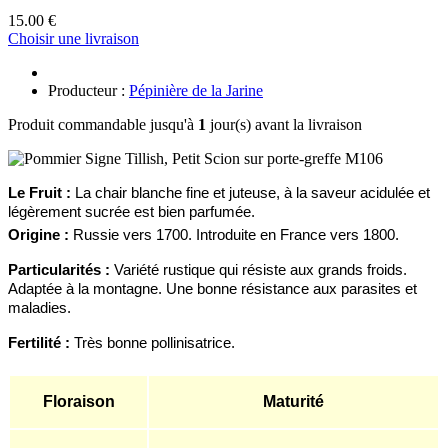
15.00 €
Choisir une livraison
Producteur :
Pépinière de la Jarine
Produit commandable jusqu'à
1
jour(s) avant la livraison
Le Fruit :
La chair blanche fine et
juteuse, à la saveur acidulée et
légèrement sucrée est bien parfumée.
Origine :
Russie vers 1700.
Introduite en France vers 1800.
Particularités :
V
ari
été rustique
qui
r
ésiste aux grands froids.
Adapté
e
à la montagne.
Une bonne résistance aux parasites et
maladies.
Fertilité :
Très bonne pollinisatrice.
Floraison
Maturité